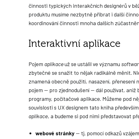
činnosti typických interakčních designérů v b
produktu musíme nezbytně přibrat i další činnos
koordinování činnosti mnoha dalších zúčastněn
Interaktivní aplikace
Pojem
aplikace
už se ustálil ve významu
softwa
zbytečné se snažit to nějak radikálně měnit. Ni
znamená obecně použití, nasazení, přenesení 
pojem — pro zjednodušení — dál používat, aniž 
programy, počítačové aplikace. Můžeme pod něj 
souvislosti s UX designem tato kniha předevš
aplikace
, a budeme si pod nimi představovat p
webové stránky
— tj. pomocí odkazů vzáje