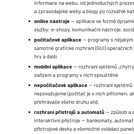
informace na webu, od jednoduchých prezen
a zpravodajské weby a blogy po rozsáhlé kat
online nástroje
— aplikace ve formě dynamic
služby: e-shopy, komunikační nástroje, sociál
počítačové aplikace
— programy s nějakým i
samotné grafické rozhraní (GUI) operačních 
hry a další
mobilní aplikace
— rozhraní systémů „chytrý
zařízení a programy v nich spouštěné
nepočítačové aplikace
— rozhraní systémů a
nepovažujeme (počítač je v nich přítomen, ale
přehrávače všeho druhu atd.
rozhraní přístrojů a automatů
— způsob a st
interaktivní přístroje — bankomaty, automat
přístrojové desky a všemožné ovládací panely