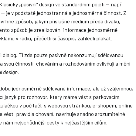
 Klasický „pasivní“ design ve standardním pojetí — např.
. — je v podstatě jednostranná a jednosměrná činnost. Z
avrhne způsob, jakým příslušné médium předá diváku,
Tento způsob je zrealizován, informace jednosměrně
eklamu v rádiu, přečetli si časopis, zahlédli plakát.
li dialog. Ti zde pouze pasivně nekonzumují sdělovanou
a svou činností, chováním a rozhodováním ovlivňují a mění
í design
.
odobu jednosměrně sdělované informace, ale už vzájemnou,
í jazyk pro rozhovor, který máme vést s parkovacím
ulačkou v počítači, s webovou stránkou, e-shopem, online
ude vést, pravidla chování, navrhuje snadno srozumitelné
e nám nejschůdnější cesty k nejčastějším cílům.