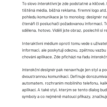
To slovo
interaktivní
je zde podstatné a klíčové.
tištěná média, běžná reklama, firemní logo atd
pohledu komunikace je to monolog: designér n
čtenáři či posluchači požadovanou informaci. 
sdělena, hotovo. Viděli jste obraz, poslechli si r
Interaktivní médium oproti tomu vede s uživate
informaci, ale poskytují odezvu, zpětnou vazbu 
chování aplikace. Zde přichází na řadu
interakčn
Interakční designér
pak nenavrhuje jen styl a p
dvoustrannou komunikaci. Definuje dorozumívac
automatem, rozhraním mobilního telefonu, kalk
aplikací. A také styl, kterým se tento dialog b
symboly a co nejméně matoucí příkazy, značkuj