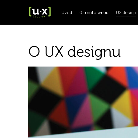
Úvod
O tomto webu
UX design
Search for:
O UX designu