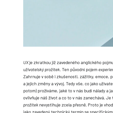
UX
je zkratkou již zavedeného anglického poj
uživatelský prožitek
. Ten původní pojem
experi
Zahrnuje v sobě i zkušenosti, zážitky, emoce, po
a jejich změny a vývoj. Tedy vše, co jako uživat
potom) prožíváme, jaké to v nás budí nálady a ja
ovlivňuje náš život a co to v nás zanechává. Je 
prožitek
nevystihuje zcela přesně. Proto je vho
jako zavedený technický termín se specifick