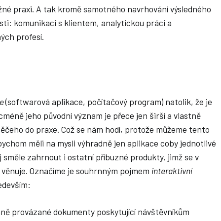
ěžné praxi. A tak kromě samotného navrhování výsledného
ti: komunikaci s klientem, analytickou práci a
ých profesí.
re
(softwarová aplikace, počítačový program) natolik, že je
cméně jeho původní význam je přece jen širší a vlastně
něčeho do praxe. Což se nám hodí, protože můžeme tento
bychom měli na mysli výhradně jen aplikace coby jednotlivé
směle zahrnout i ostatní příbuzné produkty, jimž se v
ím věnuje. Označíme je souhrnným pojmem
interaktivní
ředevším:
mně provázané dokumenty poskytující návštěvníkům