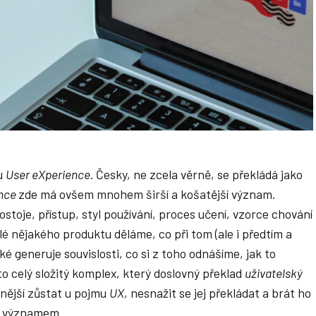
mu
User eXperience
. Česky, ne zcela věrně, se překládá jako
ence
zde má ovšem mnohem širší a košatější význam.
stoje, přístup, styl používání, proces učení, vzorce chování
elé nějakého produktu děláme, co při tom (ale i předtím a
ké generuje souvislosti, co si z toho odnášíme, jak to
to celý složitý komplex, který doslovný překlad
uživatelský
dnější zůstat u pojmu
UX
, nesnažit se jej překládat a brát ho
ým významem.