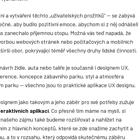
ní a vytváření těchto „uživatelských prožitků“ — se zabývá
tečné, aby budilo pozitivní emoce, abychom si z něj odnášeli
nás zanechalo příjemnou stopu. Možná vás teď napadá, že
u tvorbou webových stránek nebo počítačových a mobilních
irší obor, pokrývající téměř všechny druhy lidské činnosti.
návrh židle, auta nebo talíře je současně i designem UX.
ference, koncepce zábavního parku, styl a atmosféra
ím parku — všechno jsou to praktické aplikace UX designu.
signem jako takovým a jeho záběr pro své potřeby zužuje
eraktivních aplikací
. Co přesně tím máme na mysli, si
 našeho zájmu také budeme rozšiřovat a nahlížet na
ním z hlavních konceptů, které se zde snažíme zachytit a
nu, a to v rozsahu, který odpovídá skutečnému záběru