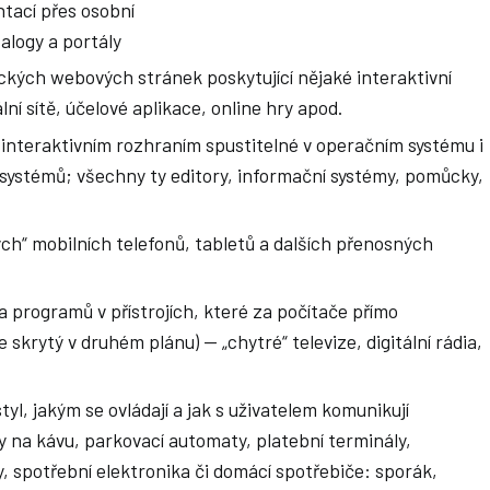
tací přes osobní
alogy a portály
kých webových stránek poskytující nějaké interaktivní
ní sítě, účelové aplikace, online hry apod.
nteraktivním rozhraním spustitelné v operačním systému i
systémů; všechny ty editory, informační systémy, pomůcky,
ch“ mobilních telefonů, tabletů a dalších přenosných
 programů v přístrojích, které za počítače přímo
 skrytý v druhém plánu) — „chytré“ televize, digitální rádia,
yl, jakým se ovládají a jak s uživatelem komunikují
y na kávu, parkovací automaty, platební terminály,
, spotřební elektronika či domácí spotřebiče: sporák,