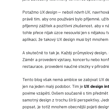
Potažmo
UX design
— neboli
návrh UX
, navrhová
právě tím, aby ono používání bylo příjemné, uži
příjemný zážitek a pozitivní zkušenost, aby v 
tohle přece nijak úzce nesouvisí jen s nějako
aplikací, že takový UX design musí být mnohem š
A skutečně to tak je. Každý průmyslový design, 
Záměr a provedení výstavy, koncertu nebo kon
restaurace, provedení naučné stezky v přírodn
Tento blog však nemá ambice se zabývat UX de
jen na jeden malý podobor. Tím je
UX design int
povíme vzápětí. Ovšem současně s tím předmět
samotný design z trochu širší perspektivy. Jed
popsat, je totiž mnohem obecnější pojetí desig